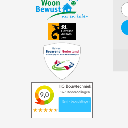
HG Bouwtechniek
167
Beoordelingen
9,0
Bekijk beoordelingen