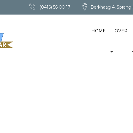
(0416) 56 00 17
Berkhaag 4, Sprang 
HOME
OVER