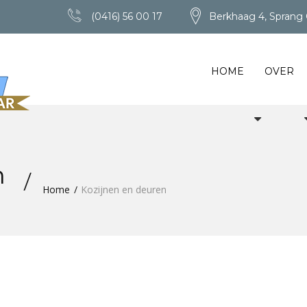
(0416) 56 00 17
Berkhaag 4, Sprang 
HOME
OVER
n
Home
Kozijnen en deuren