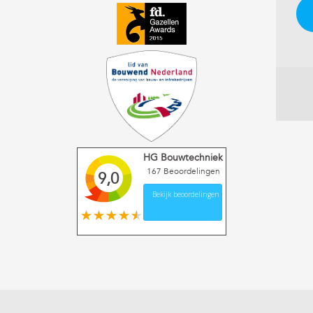
HG Bouwtechniek
167
Beoordelingen
9,0
Bekijk beoordelingen