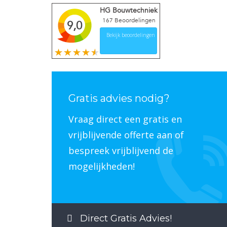
HG Bouwtechniek
167
Beoordelingen
9,0
Bekijk beoordelingen
Gratis advies nodig?
Vraag direct een gratis en
vrijblijvende offerte aan of
bespreek vrijblijvend de
mogelijkheden!
Direct Gratis Advies!