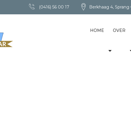
(0416) 56 00 17
Berkhaag 4, Sprang 
HOME
OVER