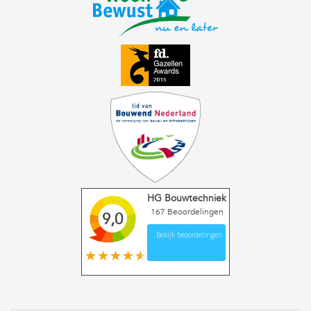
HG Bouwtechniek
167
Beoordelingen
9,0
Bekijk beoordelingen