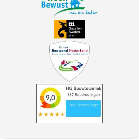
HG Bouwtechniek
167
Beoordelingen
9,0
Bekijk beoordelingen