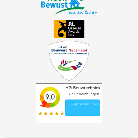
HG Bouwtechniek
167
Beoordelingen
9,0
Bekijk beoordelingen