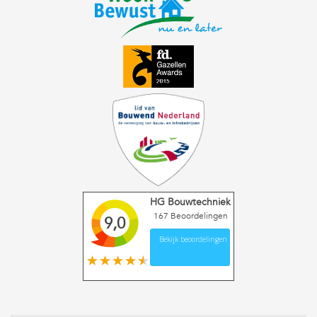
HG Bouwtechniek
167
Beoordelingen
9,0
Bekijk beoordelingen