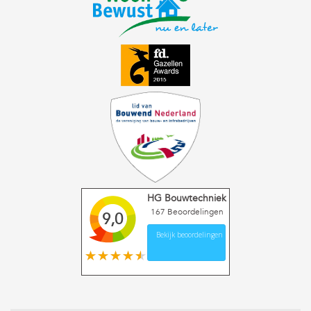
HG Bouwtechniek
167
Beoordelingen
9,0
Bekijk beoordelingen