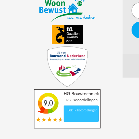
HG Bouwtechniek
167
Beoordelingen
9,0
Bekijk beoordelingen