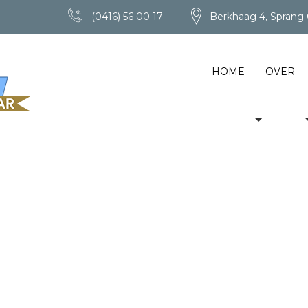
(0416) 56 00 17
Berkhaag 4, Sprang 
HOME
OVER