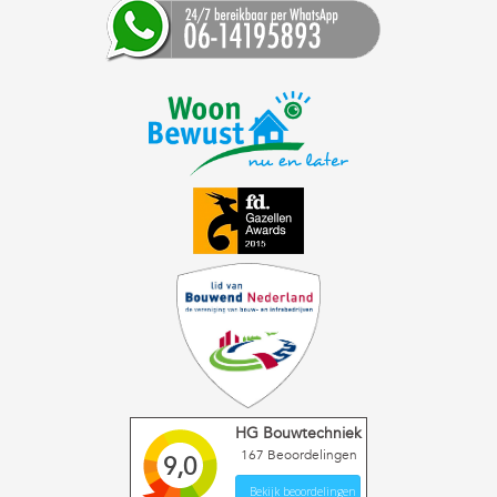
HG Bouwtechniek
167
Beoordelingen
9,0
Bekijk beoordelingen