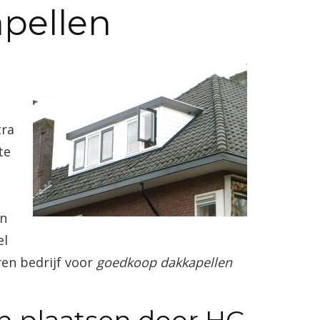
pellen
tra
te
en
el
ren bedrijf voor
goedkoop dakkapellen