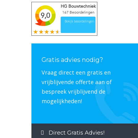
HG Bouwtechniek
167
Beoordelingen
9,0
Bekijk beoordelingen
Gratis advies nodig?
Vraag direct een gratis en
vrijblijvende offerte aan of
bespreek vrijblijvend de
mogelijkheden!
Direct Gratis Advies!