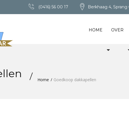
(0416) 56 00 17
Berkhaag 4, Sprang 
HOME
OVER
llen
Home
Goedkoop dakkapellen