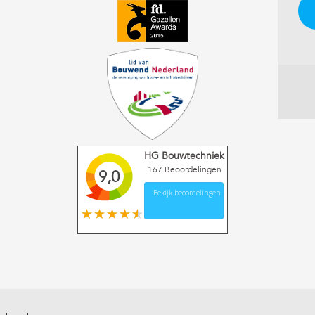
HG Bouwtechniek
167
Beoordelingen
9,0
Bekijk beoordelingen