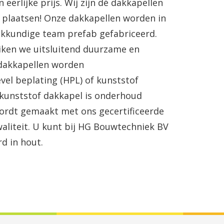
erlijke prijs. Wij zijn dé
dakkapellen
 plaatsen! Onze
dakkapellen
worden in
kkundige team prefab gefabriceerd.
ken we uitsluitend duurzame en
dakkapellen
worden
vel
beplating
(
HPL
) of kunststof
 kunststof dakkapel is onderhoud
wordt gemaakt met ons gecertificeerde
aliteit. U kunt bij HG
Bouwtechniek
BV
rd in hout.