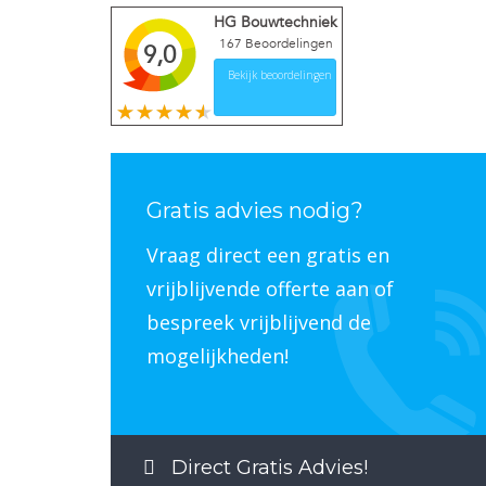
HG Bouwtechniek
167
Beoordelingen
9,0
Bekijk beoordelingen
Gratis advies nodig?
Vraag direct een gratis en
vrijblijvende offerte aan of
bespreek vrijblijvend de
mogelijkheden!
Direct Gratis Advies!