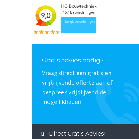
HG Bouwtechniek
167
Beoordelingen
9,0
Bekijk beoordelingen
Gratis advies nodig?
Vraag direct een gratis en
vrijblijvende offerte aan of
bespreek vrijblijvend de
mogelijkheden!
Direct Gratis Advies!