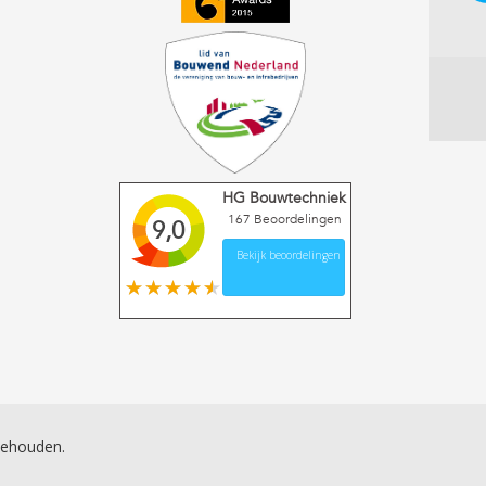
HG Bouwtechniek
167
Beoordelingen
9,0
Bekijk beoordelingen
behouden.