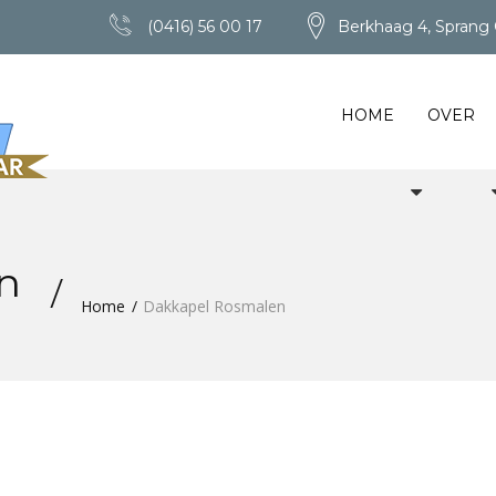
(0416) 56 00 17
Berkhaag 4, Sprang 
HOME
OVER
en
Home
Dakkapel Rosmalen