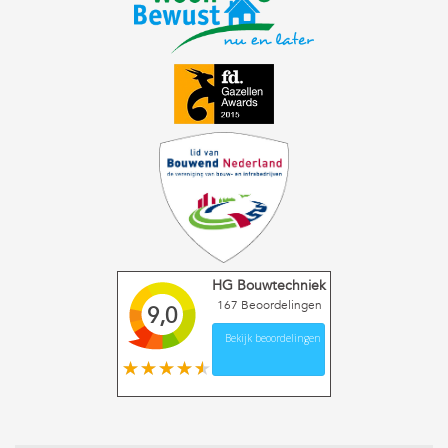
HG Bouwtechniek
167
Beoordelingen
9,0
Bekijk beoordelingen