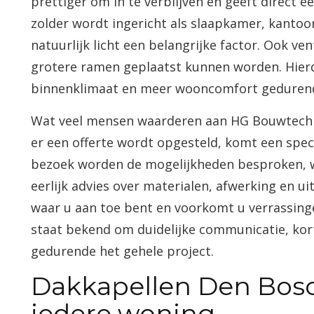
prettiger om in te verblijven en geeft direct e
zolder wordt ingericht als slaapkamer, kantoo
natuurlijk licht een belangrijke factor. Ook ve
grotere ramen geplaatst kunnen worden. Hier
binnenklimaat en meer wooncomfort gedurende
Wat veel mensen waarderen aan HG Bouwtechni
er een offerte wordt opgesteld, komt een specia
bezoek worden de mogelijkheden besproken, 
eerlijk advies over materialen, afwerking en ui
waar u aan toe bent en voorkomt u verrassinge
staat bekend om duidelijke communicatie, kor
gedurende het gehele project.
Dakkapellen Den Bos
iedere woning