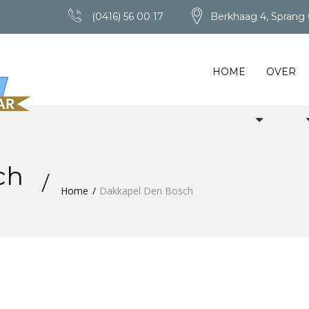
(0416) 56 00 17
Berkhaag 4, Sprang 
HOME
OVER
ch
Home
Dakkapel Den Bosch