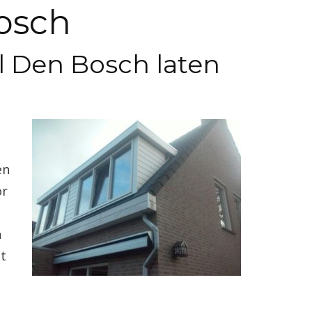
osch
 Den Bosch laten
n
en
or
n
lt