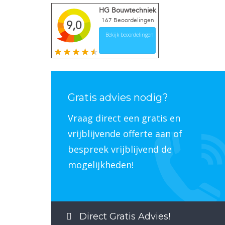
HG Bouwtechniek
167
Beoordelingen
9,0
Bekijk beoordelingen
Gratis advies nodig?
Vraag direct een gratis en
vrijblijvende offerte aan of
bespreek vrijblijvend de
mogelijkheden!
Direct Gratis Advies!